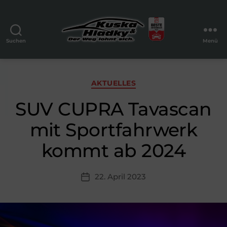
Suchen
Menü
Autohaus
Kuska
&
Hladky
Kategorien
AKTUELLES
GmbH
SUV CUPRA Tavascan
mit Sportfahrwerk
kommt ab 2024
22. April 2023
Beitragsdatum